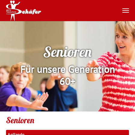
Zum Hauptinhalt springen
Senioren
Für unsere Generation
60+
Senioren
Agilando