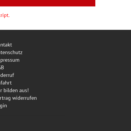
ript.
ntakt
tenschutz
mpressum
GB
derruf
fahrt
r bilden aus!
rtrag widerrufen
gin