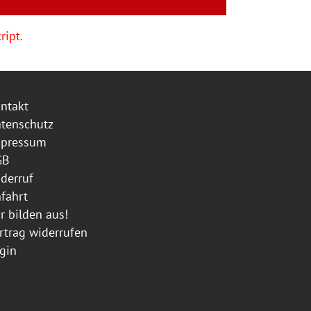
ript.
ntakt
tenschutz
mpressum
GB
derruf
fahrt
r bilden aus!
rtrag widerrufen
gin