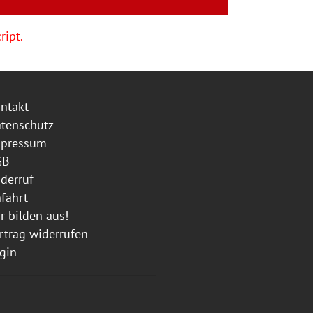
ript.
ntakt
tenschutz
mpressum
GB
derruf
fahrt
r bilden aus!
rtrag widerrufen
gin