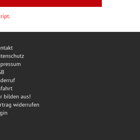
ript.
ntakt
tenschutz
mpressum
GB
derruf
fahrt
r bilden aus!
rtrag widerrufen
gin