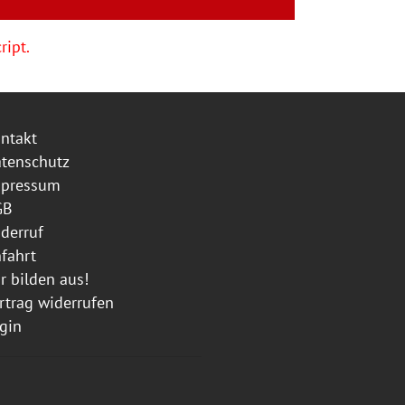
ript.
ntakt
tenschutz
mpressum
GB
derruf
fahrt
r bilden aus!
rtrag widerrufen
gin