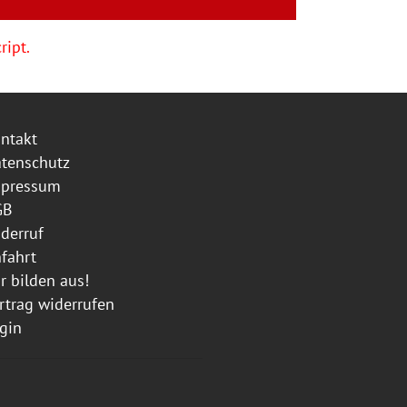
ript.
ntakt
tenschutz
mpressum
GB
derruf
fahrt
r bilden aus!
rtrag widerrufen
gin