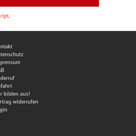
ript.
ntakt
tenschutz
mpressum
GB
derruf
fahrt
r bilden aus!
rtrag widerrufen
gin